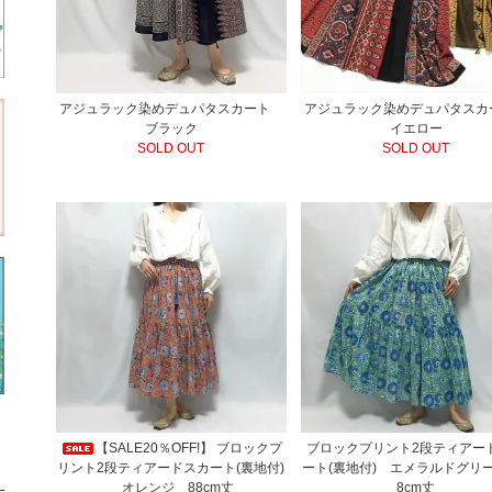
アジュラック染めデュパタスカート
アジュラック染めデュパタス
ブラック
イエロー
SOLD OUT
SOLD OUT
【SALE20％OFF!】 ブロックプ
ブロックプリント2段ティアー
リント2段ティアードスカート(裏地付)
ート(裏地付) エメラルドグリ
オレンジ 88cm丈
8cm丈