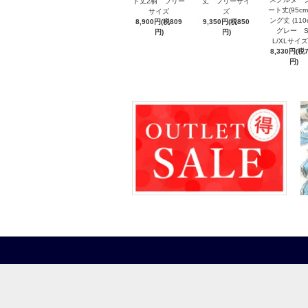
ト丈2柄 フリー
丈 フリーサイ
ート丈(95cm
サイズ
ズ
ング丈 (110
8,900円(税809
9,350円(税850
グレー S/
円)
円)
L/XLサ
8,330円(税
円)