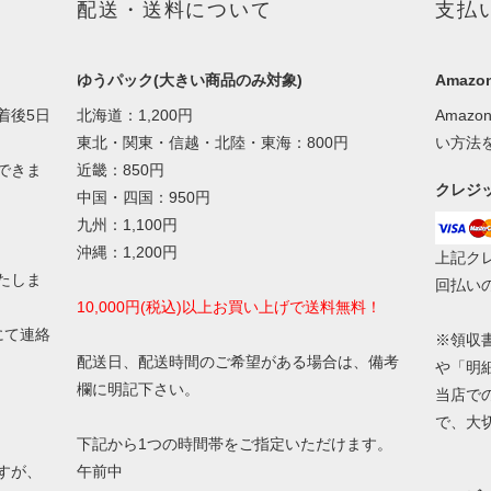
配送・送料について
支払
ゆうパック(大きい商品のみ対象)
Amazon
着後5日
北海道：1,200円
Amaz
東北・関東・信越・北陸・東海：800円
い方法
できま
近畿：850円
クレジ
中国・四国：950円
九州：1,100円
沖縄：1,200円
上記ク
たしま
回払い
10,000円(税込)以上お買い上げで送料無料！
にて連絡
※領収
配送日、配送時間のご希望がある場合は、備考
や「明
欄に明記下さい。
当店で
で、大
下記から1つの時間帯をご指定いただけます。
すが、
午前中