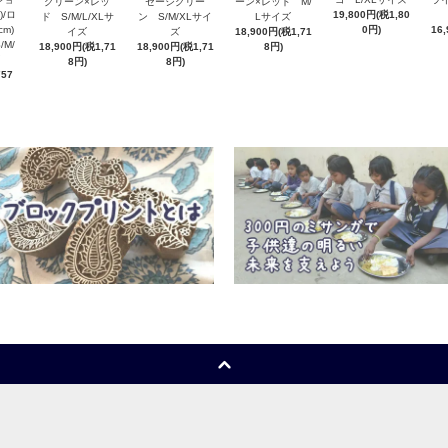
グリーン×レッ
セージグリー
ーン×レッド M/
)/ロ
19,800円(税1,80
ド S/M/L/XLサ
ン S/M/XLサイ
Lサイズ
cm)
0円)
16
イズ
ズ
18,900円(税1,71
M/
18,900円(税1,71
18,900円(税1,71
8円)
イズ
8円)
8円)
757