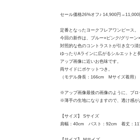
セール価格26%オフ♪ 14,900円→11,000
定番となったヨークフレアワンピース。
今回の新作は、ブルー×ピンク/グリーン
対照的な色のコントラストが引き立つ清
ゆったりAラインに広がるシルエットと
アップ画像に近いお色味です。
両サイドにポケットつき。
（モデル身長：166cm Mサイズ着用）
※アップ画像最後の画像のように、ブロ
※薄手の生地になりますので、透け感が
【サイズ】 Sサイズ
肩幅：40cm バスト：92cm 着丈：11
【サイズ】 Mサイズ