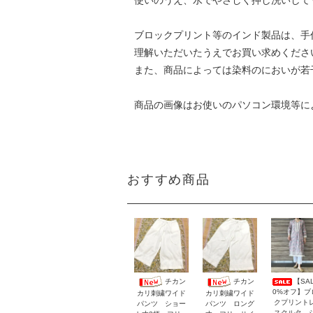
使いのうえ、水でやさしく押し洗いして
ブロックプリント等のインド製品は、手
理解いただいたうえでお買い求めくださ
また、商品によっては染料のにおいが若
商品の画像はお使いのパソコン環境等に
おすすめ商品
【SAL
チカン
チカン
0%オフ】ブ
カリ刺繍ワイド
カリ刺繍ワイド
クプリント
パンツ ショー
パンツ ロング
スクルタ 