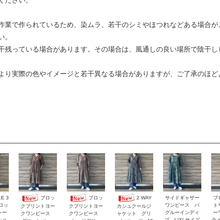
ください。
作業で作られているため、染ムラ、若干のシミやほつれなどある場合が
い。
干残っている場合があります。その場合は、風通しの良い場所で陰干し
より実際の色やイメージと若干異なる場合がありますが、ご了承のほど
E 3
サイドギャザー
ブ
ブロッ
ブロッ
2 WAY
ロッ
ワンピース バ
ト
クプリントヨー
クプリントヨー
カシュクールジ
レー
グルーインディ
ー
クワンピース
クワンピース
ャケット グリ
ショ
ゴ L/XLサイズ
ラ