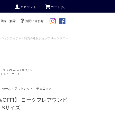
アカウント
カート(0)
ガ登録・解除
お問い合わせ
ッションアイテム・雑貨の通販ショップ チャンドニー
ピース
>
Chandniオリジナル
ット
>
チュニック
セール・アウトレット
チュニック
6％OFF!】 ヨークフレアワンピ
 Sサイズ