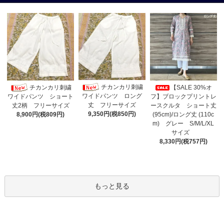
チカンカリ刺繍
チカンカリ刺繍
【SALE 30%オ
ワイドパンツ ロング
フ】ブロックプリントレ
ワイドパンツ ショート
丈 フリーサイズ
ースクルタ ショート丈
丈2柄 フリーサイズ
9,350円(税850円)
(95cm)/ロング丈 (110c
8,900円(税809円)
m) グレー S/M/L/XL
サイズ
8,330円(税757円)
もっと見る