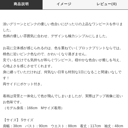
商品説明
イメージ
レビュー(0)
淡いグリーンとピンクの優しい色合いにぴったりの上品なワンピースを作りま
した。
色柄の優しい雰囲気に合わせ、デザインも極力シンプルにしました。
お花に立体感が感じられるのは、色を重ねていくブロックプリントならでは。
桃色に近いピンク色なので、かわいくなり過ぎません。
見ているだけでも気持ちが和らぐワンピース。穏やかな色合いが癒しを与え、
心地よさを感じさせてくれます。
身に纏っていただければ、何気ない日常も特別な1日になること間違いなしで
す！
両サイドにポケット付き。
着画は背景と一体化して色が飛んでしまいましたが、実際はアップ画像に近い
お色味です。
（モデル身長：166cm Mサイズ着用）
【サイズ】 Sサイズ
肩幅：38cm バスト：90cm ウエスト：88cm 着丈：117cm 袖丈：48cm