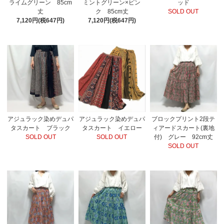
ライムグリーン 85cm
ミントグリーン×ピン
ッド
丈
ク 85cm丈
SOLD OUT
7,120円(税647円)
7,120円(税647円)
アジュラック染めデュパ
アジュラック染めデュパ
ブロックプリント2段テ
タスカート ブラック
タスカート イエロー
ィアードスカート(裏地
SOLD OUT
SOLD OUT
付) グレー 92cm丈
SOLD OUT