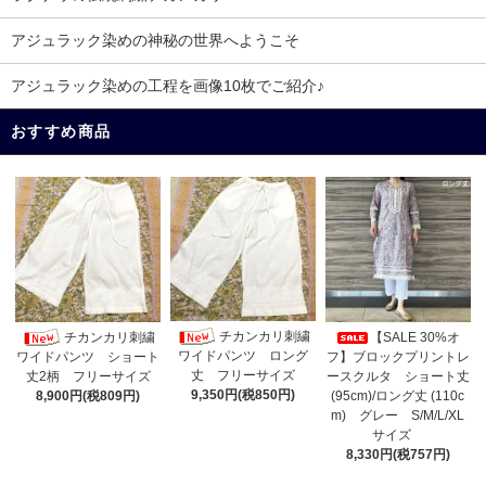
アジュラック染めの神秘の世界へようこそ
アジュラック染めの工程を画像10枚でご紹介♪
おすすめ商品
チカンカリ刺繍
チカンカリ刺繍
【SALE 30%オ
ワイドパンツ ロング
フ】ブロックプリントレ
ワイドパンツ ショート
丈 フリーサイズ
ースクルタ ショート丈
丈2柄 フリーサイズ
9,350円(税850円)
(95cm)/ロング丈 (110c
8,900円(税809円)
m) グレー S/M/L/XL
サイズ
8,330円(税757円)