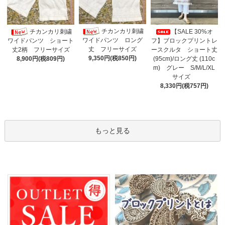
チカンカリ刺繍
チカンカリ刺繍
【SALE 30%オ
ワイドパンツ ロング
フ】ブロックプリントレ
ワイドパンツ ショート
丈 フリーサイズ
ースクルタ ショート丈
丈2柄 フリーサイズ
9,350円(税850円)
(95cm)/ロング丈 (110c
8,900円(税809円)
m) グレー S/M/L/XL
サイズ
8,330円(税757円)
もっと見る