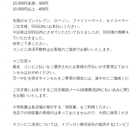
10,000円未満 - 300円
10,000円以上 - 400円
全国のセブンイレブン、ローソン、ファミリーマート、セイコーマー
ご注文後、5日以内にお支払いください。
※以前は10日以内とさせていただいておりましたが、10日後の無断
ていただきました。
何卒ご了承ください。
コンビニ決済手数料はお客様のご負担でお願いいたします。
≪ご注意≫
最近、コンビニ払いをご選択されたお客様の不払いが大変増えており
ンセルはおやめください。
万一やむを得ずキャンセルをご希望の場合には、速やかにご連絡くだ
ご注文後にお送りするご注文確認メール(自動配信)内に払い込みに
をお願いいたします。
※領収書は各店舗が発行する「領収書」をご利用ください。
当店での領収書の再発行は承っておりませんので、大切に保管くださ
※コンビニ決済については、イプシロン株式会社の提供する[コンビ