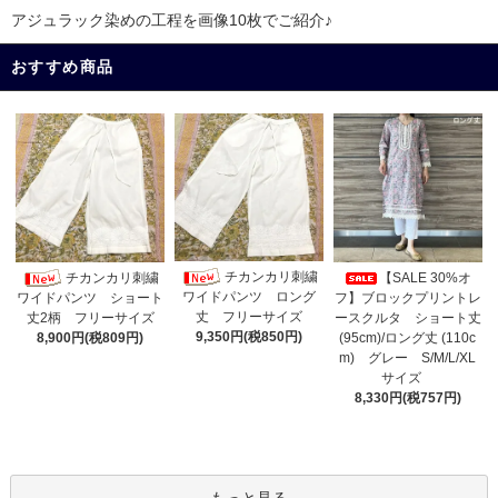
アジュラック染めの工程を画像10枚でご紹介♪
おすすめ商品
チカンカリ刺繍
チカンカリ刺繍
【SALE 30%オ
ワイドパンツ ロング
フ】ブロックプリントレ
ワイドパンツ ショート
丈 フリーサイズ
ースクルタ ショート丈
丈2柄 フリーサイズ
9,350円(税850円)
(95cm)/ロング丈 (110c
8,900円(税809円)
m) グレー S/M/L/XL
サイズ
8,330円(税757円)
もっと見る