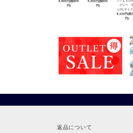
ング丈 (110
8,900円(税809
9,350円(税850
グレー S/
円)
円)
L/XLサ
8,330円(税
円)
返品について