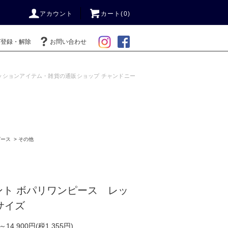
アカウント
カート(0)
ガ登録・解除
お問い合わせ
ッションアイテム・雑貨の通販ショップ チャンドニー
ピース
>
その他
ント ボパリワンピース レッ
Lサイズ
)～14,900円(税1,355円)