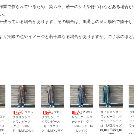
作業で作られているため、染ムラ、若干のシミやほつれなどある場合が
い。
干残っている場合があります。その場合は、風通しの良い場所で陰干し
より実際の色やイメージと若干異なる場合がありますが、ご了承のほど
E 3
サイドギャザー
ブ
ブロッ
ブロッ
2 WAY
ロッ
ワンピース バ
ト
クプリントヨー
クプリントヨー
カシュクールジ
レー
グルーインディ
ー
クワンピース
クワンピース
ャケット グリ
ショ
ゴ L/XLサイズ
ラ
グリーン×レッ
セージグリー
ーン×レッド M/
)/ロ
19,800円(税1,80
ド S/M/L/XLサ
ン S/M/XLサイ
Lサイズ