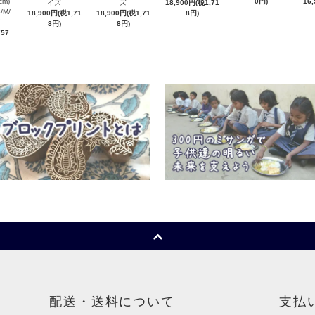
cm)
0円)
16
イズ
ズ
18,900円(税1,71
M/
18,900円(税1,71
18,900円(税1,71
8円)
イズ
8円)
8円)
757
配送・送料について
支払