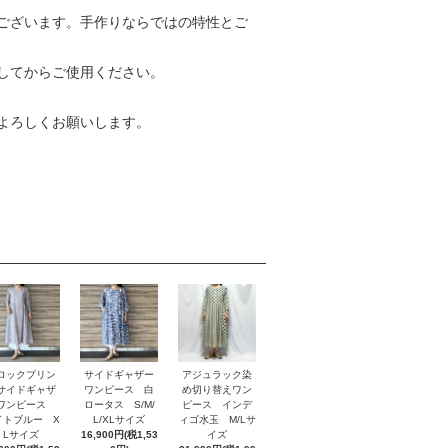
ございます。手作りならではの特性とご
してからご使用ください。
よろしくお願いします。
ロックプリン
サイドギャザー
アジュラック染
サイドギャザ
ワンピース 白
め切り替えワン
ワンピース
ロータス S/M/
ピース インデ
イトブルー X
L/XLサイズ
ィゴ水玉 M/Lサ
Lサイズ
16,900円(税1,53
イズ