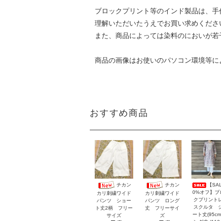
ブロックプリント等のインド製品は、手
理解いただいたうえでお買い求めくださ
また、商品によっては染料のにおいが若
商品の画像はお使いのパソコン環境等に
おすすめ商品
【SAL
チカン
チカン
0%オフ】ブ
カリ刺繍ワイド
カリ刺繍ワイド
クプリント
パンツ ショー
パンツ ロング
スクルタ 
ト丈2柄 フリー
丈 フリーサイ
ート丈(95cm
サイズ
ズ