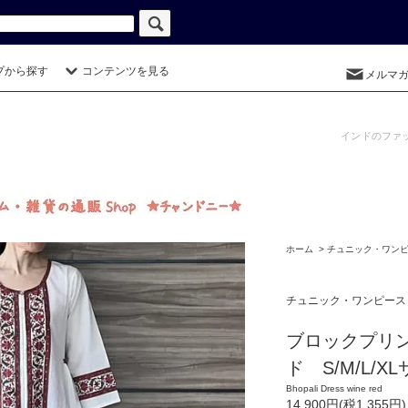
プから探す
コンテンツを見る
メルマ
インドのファ
ホーム
>
チュニック・ワン
チュニック・ワンピース
ブロックプリ
ド S/M/L/X
Bhopali Dress wine red
14,900円(税1,355円