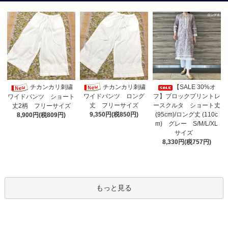
チカンカリ刺繍
チカンカリ刺繍
【SALE 30%オ
ワイドパンツ ロング
フ】ブロックプリントレ
ワイドパンツ ショート
丈 フリーサイズ
ースクルタ ショート丈
丈2柄 フリーサイズ
9,350円(税850円)
(95cm)/ロング丈 (110c
8,900円(税809円)
m) グレー S/M/L/XL
サイズ
8,330円(税757円)
もっと見る