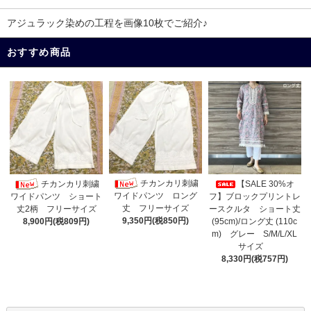
アジュラック染めの工程を画像10枚でご紹介♪
おすすめ商品
チカンカリ刺繍
チカンカリ刺繍
【SALE 30%オ
ワイドパンツ ロング
フ】ブロックプリントレ
ワイドパンツ ショート
丈 フリーサイズ
ースクルタ ショート丈
丈2柄 フリーサイズ
9,350円(税850円)
(95cm)/ロング丈 (110c
8,900円(税809円)
m) グレー S/M/L/XL
サイズ
8,330円(税757円)