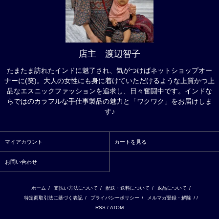
店主 渡辺智子
たまたま訪れたインドに魅了され、気がつけばネットショップオー
ナーに(笑)。大人の女性にも身に着けていただけるような上質かつ上
品なエスニックファッションを追求し、日々奮闘中です。インドな
らではのカラフルな手仕事製品の魅力と「ワクワク」をお届けしま
す♪
マイアカウント
カートを見る
お問い合わせ
ホーム
/
支払い方法について
/
配送・送料について
/
返品について
/
特定商取引法に基づく表記
/
プライバシーポリシー
/
メルマガ登録・解除
/ /
RSS
/
ATOM