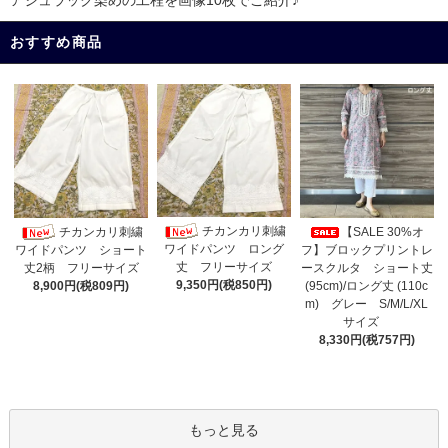
おすすめ商品
チカンカリ刺繍
チカンカリ刺繍
【SALE 30%オ
ワイドパンツ ロング
フ】ブロックプリントレ
ワイドパンツ ショート
丈 フリーサイズ
ースクルタ ショート丈
丈2柄 フリーサイズ
9,350円(税850円)
(95cm)/ロング丈 (110c
8,900円(税809円)
m) グレー S/M/L/XL
サイズ
8,330円(税757円)
もっと見る