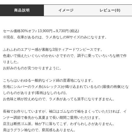
商品説明
イメージ
レビュー(0)
セール価格30%オフ♪ 13,900円→9,730円 (税込)
※現在、在庫があるのは、ラメ糸なしのMサイズのみになります。
ふわふわのエアリー感が素敵な2段ティアードワンピースです。
色違いで揃えたいぐらいのかわいさですので、調子に乗っていろいろな柄で作
りました。
お好みのものが見つかりますように。
こちらはいわゆる一般的なインド綿の普通地になります。
生地にシルバーのラメ糸(ルレックス)が織り込まれているもの (最後の画像)とな
しのものがあります(着画はなしのもの)。
お色味と柄が控えめなので、ラメ糸があっても派手になりすぎません。
長袖でお作りしていますが、袖口はゴムなので袖をまくっていただければ、イ
ンナー調節で春先から真夏まで長い期間ご愛用いただけます。
店主は断然ゴム派。袖が下に落ちてこず、わずらわしさがありません。
肩はラグラン袖なので、窮屈感もありません。