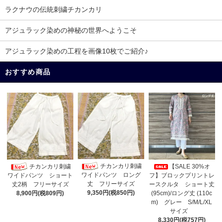
ラクナウの伝統刺繍チカンカリ
アジュラック染めの神秘の世界へようこそ
アジュラック染めの工程を画像10枚でご紹介♪
おすすめ商品
チカンカリ刺繍
チカンカリ刺繍
【SALE 30%オ
ワイドパンツ ロング
フ】ブロックプリントレ
ワイドパンツ ショート
丈 フリーサイズ
ースクルタ ショート丈
丈2柄 フリーサイズ
9,350円(税850円)
(95cm)/ロング丈 (110c
8,900円(税809円)
m) グレー S/M/L/XL
サイズ
8,330円(税757円)