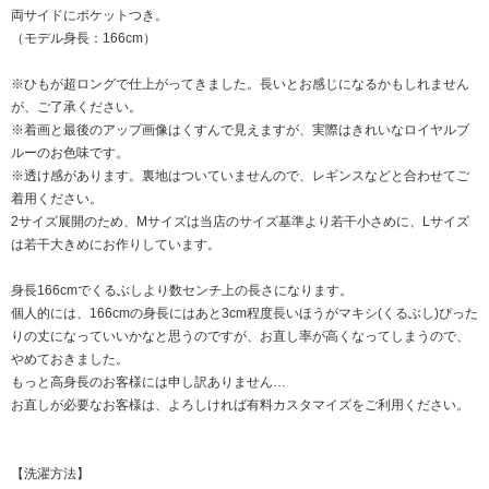
両サイドにポケットつき。
（モデル身長：166cm）
※ひもが超ロングで仕上がってきました。長いとお感じになるかもしれません
が、ご了承ください。
※着画と最後のアップ画像はくすんで見えますが、実際はきれいなロイヤルブ
ルーのお色味です。
※透け感があります。裏地はついていませんので、レギンスなどと合わせてご
着用ください。
2サイズ展開のため、Mサイズは当店のサイズ基準より若干小さめに、Lサイズ
は若干大きめにお作りしています。
身長166cmでくるぶしより数センチ上の長さになります。
個人的には、166cmの身長にはあと3cm程度長いほうがマキシ(くるぶし)ぴった
りの丈になっていいかなと思うのですが、お直し率が高くなってしまうので、
やめておきました。
もっと高身長のお客様には申し訳ありません…
お直しが必要なお客様は、よろしければ有料カスタマイズをご利用ください。
【洗濯方法】