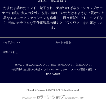
たまたま訪れたインドに魅了され、気がつけばネットショップオー
ナーに(笑)。大人の女性にも身に着けていただけるような上質かつ上
品なエスニックファッションを追求し、日々奮闘中です。インドな
らではのカラフルな手仕事製品の魅力と「ワクワク」をお届けしま
す♪
マイアカウント
カートを見る
お問い合わせ
ホーム
/
支払い方法について
/
配送・送料について
/
返品について
/
特定商取引法に基づく表記
/
プライバシーポリシー
/
メルマガ登録・解除
/ /
RSS
/
ATOM
Chandni Copyright (C) 2020 All Rights Reserved.
Powered by