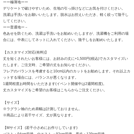
ーー極薄地ーー
デリケートで破けやすいため、生地の引っ掛けなどにお気を付けください。
洗濯は手洗いをお願いいたします。脱水はお控えいただき、軽く絞って陰干し
してください。
ーー普通地ー－
色あせを防ぐため、洗濯は手洗いをお勧めいたしますが、洗濯機をご利用の場
合には、中表にしてネットに入れてください。陰干しをお勧めいたします。
【カスタマイズ対応(有料)】
丈を短くされたいお客様には、お好みの丈に+1,500円(税込)でカスタマイズい
たします。ご注文時、ご希望の丈をお知らせください。
フレアのバランスを考慮すると10cm以内のカットをお勧めします。それ以上カ
ットする場合には、バランスが悪くなります。
1週間程度お時間をいただきます(イベント開催中は2週間程度)。
丈カスタマイズをご希望のお客様はこちらからご注文ください。
【サイズ】
※ラグラン袖のため肩幅は計測しておりません。
※商品により若干サイズ、丈が異なります。
【Mサイズ】 (若干小さめにお作りしています)