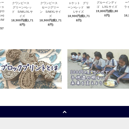
レー
グルーインディ
ー
クワンピース
クワンピース
ャケット グリ
ショ
ゴ L/XLサイズ
ラ
グリーン×レッ
セージグリー
ーン×レッド M/
)/ロ
19,800円(税1,80
ド S/M/L/XLサ
ン S/M/XLサイ
Lサイズ
cm)
0円)
16
イズ
ズ
18,900円(税1,71
M/
18,900円(税1,71
18,900円(税1,71
8円)
イズ
8円)
8円)
757