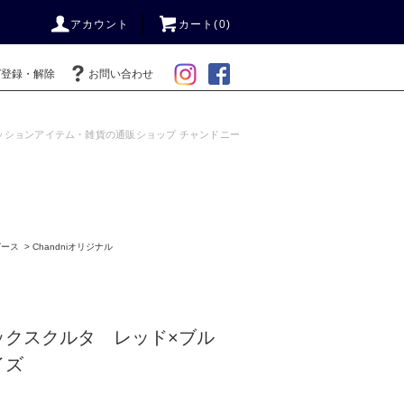
アカウント
カート(0)
ガ登録・解除
お問い合わせ
ッションアイテム・雑貨の通販ショップ チャンドニー
ピース
>
Chandniオリジナル
ックスクルタ レッド×ブル
サイズ