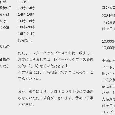
すが、
午前中
コンビ
着後5日
12時-14時
または
14時-16時
2024
料は、
16時-18時
り変更
よる返
18時-20時
何卒ご
19時-21時
指定なし
10,00
客様の
10,00
。
ただし、レターパックプラスの封筒に収まるご
価格の
注文につきましては、レターパックプラスを優
全国の
くださ
先的に利用させていただきます。
マート
その場合には、日時指定はできませんので、ご
用いた
了承ください。
ご注文
※以前
また、都合により、クロネコヤマト便にて発送
たが、
させていただく場合がございます。予めご了承
支払期
ください。
何卒ご
コンビ