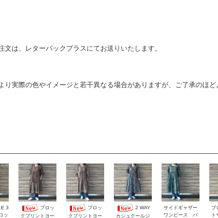
注文は、レターパックプラスにてお送りいたします。
より実際の色やイメージと若干異なる場合がありますが、ご了承のほど
E 3
サイドギャザー
ブ
ブロッ
ブロッ
2 WAY
ロッ
ワンピース バ
ト
クプリントヨー
クプリントヨー
カシュクールジ