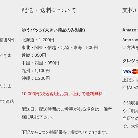
配送・送料について
支払
ゆうパック(大きい商品のみ対象)
Amazon
着後5日
北海道：1,200円
Amaz
東北・関東・信越・北陸・東海：800円
い方法
できま
近畿：850円
クレジ
中国・四国：950円
九州：1,100円
沖縄：1,200円
上記ク
たしま
回払い
10,000円(税込)以上お買い上げで送料無料！
にて連絡
※領収
配送日、配送時間のご希望がある場合は、備考
や「明
欄に明記下さい。
当店で
で、大
下記から1つの時間帯をご指定いただけます。