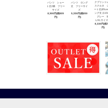
クプリント
パンツ ショー
パンツ ロング
スクルタ 
ト丈2柄 フリー
丈 フリーサイ
ート丈(95cm
サイズ
ズ
ング丈 (110
8,900円(税809
9,350円(税850
グレー S/
円)
円)
L/XLサ
8,330円(税
円)