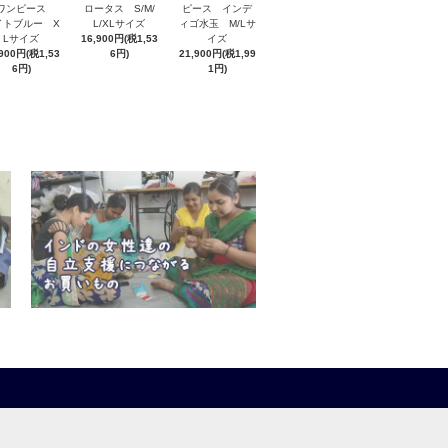
ワンピース
ロータス S/M/
ピース インデ
イトブルー X
L/XLサイズ
ィゴ水玉 M/Lサ
Lサイズ
16,900円(税1,53
イズ
,900円(税1,53
6円)
21,900円(税1,99
6円)
1円)