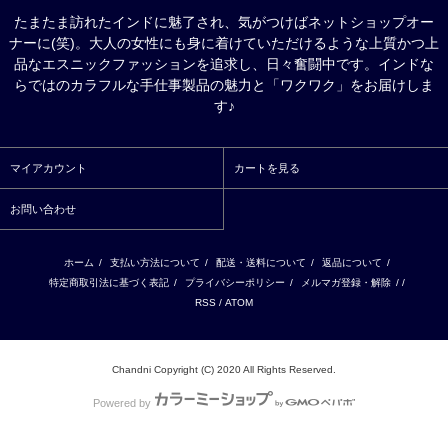
たまたま訪れたインドに魅了され、気がつけばネットショップオー
ナーに(笑)。大人の女性にも身に着けていただけるような上質かつ上
品なエスニックファッションを追求し、日々奮闘中です。インドな
らではのカラフルな手仕事製品の魅力と「ワクワク」をお届けしま
す♪
マイアカウント
カートを見る
お問い合わせ
ホーム
/
支払い方法について
/
配送・送料について
/
返品について
/
特定商取引法に基づく表記
/
プライバシーポリシー
/
メルマガ登録・解除
/ /
RSS
/
ATOM
Chandni Copyright (C) 2020 All Rights Reserved.
Powered by