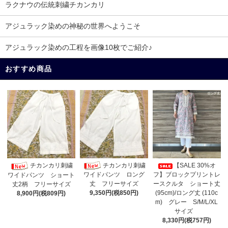
ラクナウの伝統刺繍チカンカリ
アジュラック染めの神秘の世界へようこそ
アジュラック染めの工程を画像10枚でご紹介♪
おすすめ商品
チカンカリ刺繍
チカンカリ刺繍
【SALE 30%オ
ワイドパンツ ロング
フ】ブロックプリントレ
ワイドパンツ ショート
丈 フリーサイズ
ースクルタ ショート丈
丈2柄 フリーサイズ
9,350円(税850円)
(95cm)/ロング丈 (110c
8,900円(税809円)
m) グレー S/M/L/XL
サイズ
8,330円(税757円)