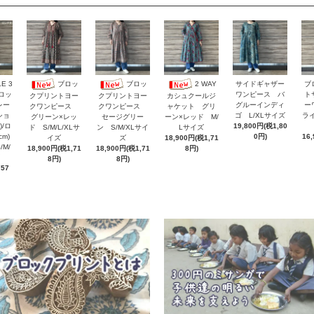
E 3
サイドギャザー
ブ
ブロッ
ブロッ
2 WAY
ロッ
ワンピース バ
ト
クプリントヨー
クプリントヨー
カシュクールジ
レー
グルーインディ
ー
クワンピース
クワンピース
ャケット グリ
ショ
ゴ L/XLサイズ
ラ
グリーン×レッ
セージグリー
ーン×レッド M/
)/ロ
19,800円(税1,80
ド S/M/L/XLサ
ン S/M/XLサイ
Lサイズ
cm)
0円)
16
イズ
ズ
18,900円(税1,71
M/
18,900円(税1,71
18,900円(税1,71
8円)
イズ
8円)
8円)
757