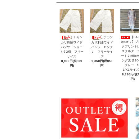
【SAL
チカン
チカン
0%オフ】ブ
カリ刺繍ワイド
カリ刺繍ワイド
クプリント
パンツ ショー
パンツ ロング
スクルタ 
ト丈2柄 フリー
丈 フリーサイ
ート丈(95cm
サイズ
ズ
ング丈 (110
8,900円(税809
9,350円(税850
グレー S/
円)
円)
L/XLサ
8,330円(税
円)