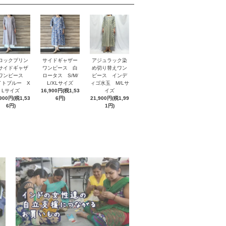
ロックプリン
サイドギャザー
アジュラック染
サイドギャザ
ワンピース 白
め切り替えワン
ワンピース
ロータス S/M/
ピース インデ
イトブルー X
L/XLサイズ
ィゴ水玉 M/Lサ
Lサイズ
16,900円(税1,53
イズ
,900円(税1,53
6円)
21,900円(税1,99
6円)
1円)