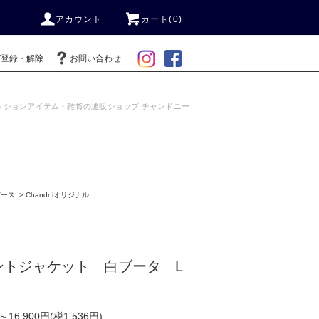
アカウント
カート(0)
ガ登録・解除
お問い合わせ
ッションアイテム・雑貨の通販ショップ チャンドニー
ピース
>
Chandniオリジナル
ントジャケット 白ブータ L
)～16,900円(税1,536円)