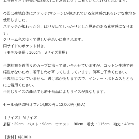
丈も長すぎず身長が低めの方にもお直しせずに着ていただけると思います。
今回は生地自体にステッチ(マシーン)が施されている立体感のあるレアな生地を
使用しました。
ステッチが加わった分、はりが出てしっかりとした厚みのある素材感になりま
す。
クリーム色の淡くて優しい色合いに癒されます。
両サイドのポケット付き。
（モデル身長：166cm Sサイズ着用）
※別柄布を首周りのカーブに沿って縫い合わせていますが、コットン生地で伸
縮性がないため、若干しわが寄ってしまっています。何卒ご了承ください。
※裏地はついていません。透け感がありますので、インナー・ボトムスととも
にご着用ください。
※同じサイズの商品でも若干商品によりサイズが異なります。
セール価格20%オフ♪ 14,900円→12,000円 (税込)
【サイズ】 Mサイズ
肩幅：39cm バスト：98cm ウエスト：90cm 着丈：115cm 袖丈：43cm
【素材】綿100％