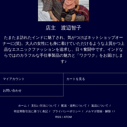
店主 渡辺智子
たまたま訪れたインドに魅了され、気がつけばネットショップオー
ナーに(笑)。大人の女性にも身に着けていただけるような上質かつ上
品なエスニックファッションを追求し、日々奮闘中です。インドな
らではのカラフルな手仕事製品の魅力と「ワクワク」をお届けしま
す♪
マイアカウント
カートを見る
お問い合わせ
ホーム
/
支払い方法について
/
配送・送料について
/
返品について
/
特定商取引法に基づく表記
/
プライバシーポリシー
/
メルマガ登録・解除
/ /
RSS
/
ATOM